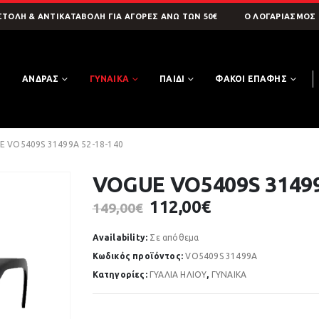
ΤΟΛΗ & ΑΝΤΙΚΑΤΑΒΟΛΗ ΓΙΑ ΑΓΟΡΕΣ ΑΝΩ ΤΩΝ 50€
O ΛΟΓΑΡΙΑΣΜΌΣ
Η
ΑΝΔΡΑΣ
ΓΥΝΑΙΚΑ
ΠΑΙΔΙ
ΦΑΚΟΙ ΕΠΑΦΗΣ
 VO5409S 31499A 52-18-140
VOGUE VO5409S 31499
Original
Η
112,00
€
149,00
€
price
τρέχουσα
was:
τιμή
Availability:
Σε απόθεμα
149,00€.
είναι:
Κωδικός προϊόντος:
VO5409S 31499A
112,00€.
Κατηγορίες:
ΓΥΑΛΙΑ ΗΛΙΟΥ
,
ΓΥΝΑΙΚΑ