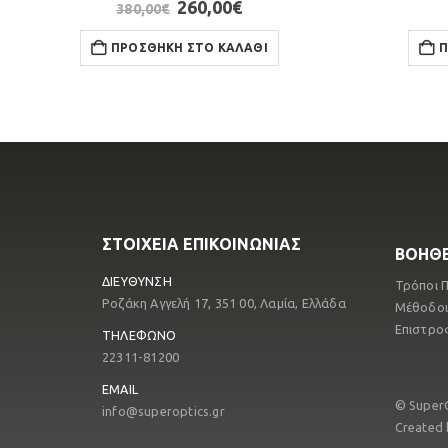
Original
Η
260,00
€
380,00
€
price
τρέχουσα
was:
τιμή
ΠΡΟΣΘΉΚΗ ΣΤΟ ΚΑΛΆΘΙ
Π
380,00€.
είναι:
260,00€.
ΣΤΟΙΧΕΙΑ ΕΠΙΚΟΙΝΩΝΙΑΣ
ΒΟΗΘΕ
ΔΙΕΥΘΥΝΣΗ
Τρόποι 
Ροζάκη Αγγελή 17, 351 00, Λαμία, Ελλάδα
Μέθοδοι
Επιστρο
ΤΗΛΕΦΩΝΟ
22311-81200
EMAIL
© Super
info@superoptics.gr
Created