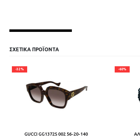
ΣΧΕΤΙΚΆ ΠΡΟΪΌΝΤΑ
-32%
-60%
GUCCI GG1372S 002 56-20-140
ΑΛ