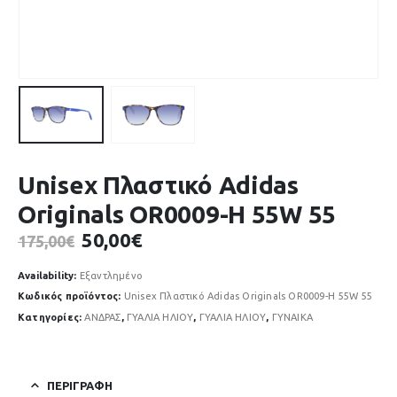
Unisex Πλαστικό Adidas
Originals OR0009-H 55W 55
Original
Η
50,00
€
175,00
€
price
τρέχουσα
was:
τιμή
Availability:
Εξαντλημένο
175,00€.
είναι:
Κωδικός προϊόντος:
Unisex Πλαστικό Adidas Originals OR0009-H 55W 55
50,00€.
Κατηγορίες:
ΑΝΔΡΑΣ
,
ΓΥΑΛΙΑ ΗΛΙΟΥ
,
ΓΥΑΛΙΑ ΗΛΙΟΥ
,
ΓΥΝΑΙΚΑ
ΠΕΡΙΓΡΑΦΉ