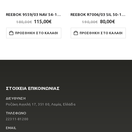
REEBOK 9559/03 NAV 54-18-145
REEBOK R7006/03 SIL 50-18-140
Original
Η
Original
Η
115,00
€
80,00
€
180,00
€
190,00
€
ουσα
price
τρέχουσα
price
τρέχο
was:
τιμή
was:
τιμή
ΠΡΟΣΘΉΚΗ ΣΤΟ ΚΑΛΆΘΙ
ΠΡΟΣΘΉΚΗ ΣΤΟ ΚΑΛΆΘΙ
180,00€.
είναι:
190,00€.
είναι:
0€.
115,00€.
80,00€.
ΣΤΟΙΧΕΙΑ ΕΠΙΚΟΙΝΩΝΙΑΣ
ΔΙΕΥΘΥΝΣΗ
Ροζάκη Αγγελή 17, 351 00, Λαμία, Ελλάδα
ΤΗΛΕΦΩΝΟ
22311-81200
EMAIL