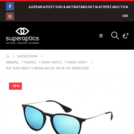
ΔΩΡΕΑΝ ΑΠΟΣΤΟΛΗ & ΑΝΤΙΚΑΤΑΒΟΛΗ ΓΙΑ ΑΓΟΡΕΣ ΑΝΩ ΤΩΝ
50€
0
ΚΑΤΆΣΤΗΜΑ
ΑΝΔΡΑΣ
,
ΓΥΝΑΙΚΑ
,
ΓΥΑΛΙΑ ΗΛΙΟΥ
,
ΓΥΑΛΙΑ ΗΛΙΟΥ
RAY BAN RB4171 ERIKA 601/55 54-18-145 MIRRORED
-35%