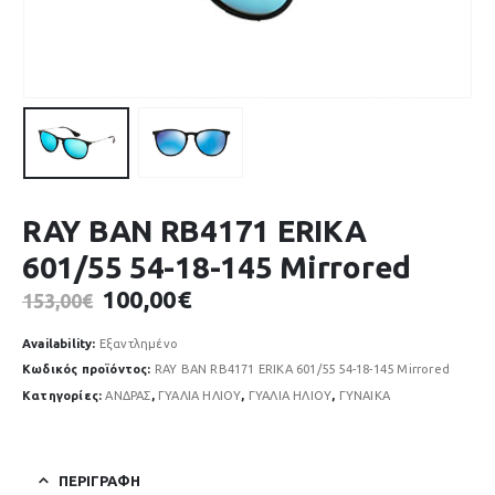
RAY BAN RB4171 ERIKA
601/55 54-18-145 Mirrored
Original
Η
100,00
€
153,00
€
price
τρέχουσα
was:
τιμή
Availability:
Εξαντλημένο
153,00€.
είναι:
Κωδικός προϊόντος:
RAY BAN RB4171 ERIKA 601/55 54-18-145 Mirrored
100,00€.
Κατηγορίες:
ΑΝΔΡΑΣ
,
ΓΥΑΛΙΑ ΗΛΙΟΥ
,
ΓΥΑΛΙΑ ΗΛΙΟΥ
,
ΓΥΝΑΙΚΑ
ΠΕΡΙΓΡΑΦΉ