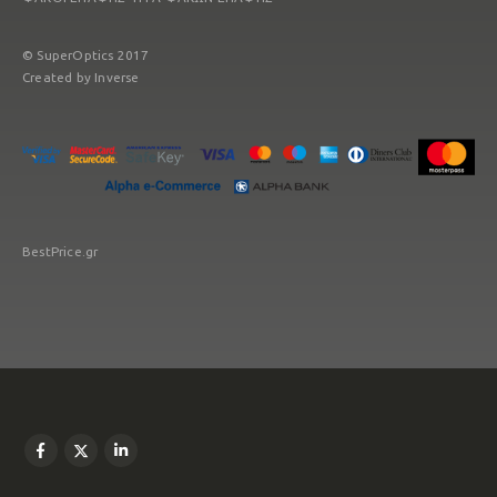
© SuperOptics 2017
Created by
Inverse
BestPrice.gr