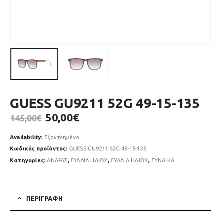
GUESS GU9211 52G 49-15-135
Original
Η
50,00
€
145,00
€
price
τρέχουσα
was:
τιμή
Availability:
Εξαντλημένο
145,00€.
είναι:
Κωδικός προϊόντος:
GUESS GU9211 52G 49-15-135
50,00€.
Κατηγορίες:
ΑΝΔΡΑΣ
,
ΓΥΑΛΙΑ ΗΛΙΟΥ
,
ΓΥΑΛΙΑ ΗΛΙΟΥ
,
ΓΥΝΑΙΚΑ
ΠΕΡΙΓΡΑΦΉ