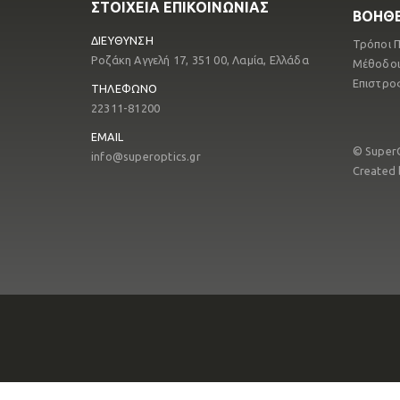
ΣΤΟΙΧΕΙΑ ΕΠΙΚΟΙΝΩΝΙΑΣ
ΒΟΗΘΕ
ΔΙΕΥΘΥΝΣΗ
Τρόποι 
Ροζάκη Αγγελή 17, 351 00, Λαμία, Ελλάδα
Μέθοδοι
Επιστρο
ΤΗΛΕΦΩΝΟ
22311-81200
EMAIL
© Super
info@superoptics.gr
Created