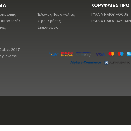
ΙΑ
ΚΟΡΥΦΑΙΕΣ ΠΡΟ
Πληρωμής
Έλεγχος Παραγγελίας
ΓΥΑΛΙΑ ΗΛΙΟΥ VOGUE
 Αποστολής
Όροι Χρήσης
ΓΥΑΛΙΑ ΗΛΙΟΥ RAY-ΒΑ
φές
Επικοινωνία
Optics 2017
 by
Inverse